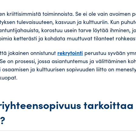
sen kriittisimmistä toiminnoista. Se ei ole vain avoimen
ityksen tulevaisuuteen, kasvuun ja kulttuuriin. Kun puhu
antuntijahauista, korostuu usein tarve löytää ihminen, j
imia ketterästi ja kohdata muuttuvat tilanteet rohkeast
rekrytointi
ttä jokainen onnistunut
perustuu syvään ym
 Se on prosessi, jossa asiantuntemus ja välittäminen koh
 osaamisen ja kulttuurisen sopivuuden liitto on menesty
kuopat.
riyhteensopivuus tarkoittaa
?