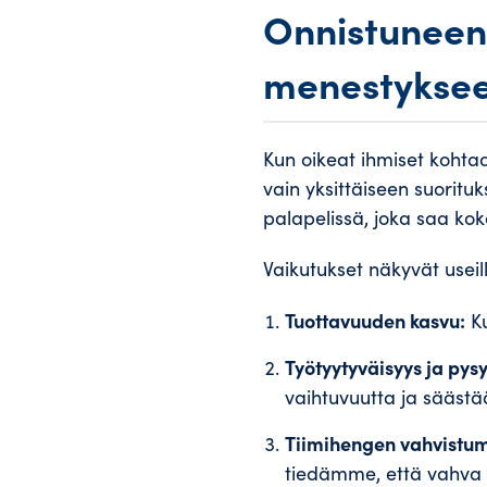
Onnistuneen 
menestykse
Kun oikeat ihmiset kohtaav
vain yksittäiseen suorit
palapelissä, joka saa ko
Vaikutukset näkyvät useill
Tuottavuuden kasvu:
Ku
Työtyytyväisyys ja pys
vaihtuvuutta ja säästää
Tiimihengen vahvistum
tiedämme, että vahva 