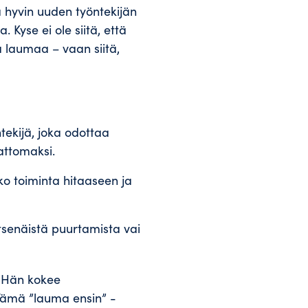
a hyvin uuden työntekijän
 Kyse ei ole siitä, että
aa laumaa – vaan siitä,
tekijä, joka odottaa
attomaksi.
ko toiminta hitaaseen ja
tsenäistä puurtamista vai
i. Hän kokee
 Tämä ”lauma ensin” -