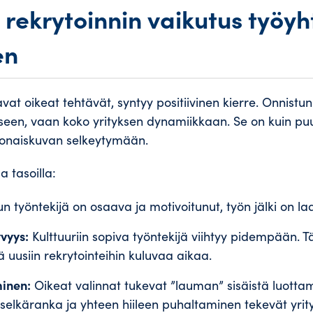
rekrytoinnin vaikutus työyh
en
at oikeat tehtävät, syntyy positiivinen kierre. Onnistunu
ukseen, vaan koko yrityksen dynamiikkaan. Se on kuin p
konaiskuvan selkeytymään.
a tasoilla:
n työntekijä on osaava ja motivoitunut, työn jälki on l
yvyys:
Kulttuuriin sopiva työntekijä viihtyy pidempään.
 uusiin rekrytointeihin kuluvaa aikaa.
inen:
Oikeat valinnat tukevat ”lauman” sisäistä luottamu
selkäranka ja yhteen hiileen puhaltaminen tekevät yri