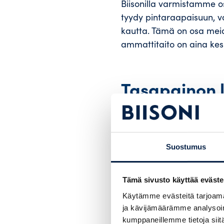
Biisonilla varmistamme os
tyydy pintaraapaisuun, v
kautta. Tämä on osa mei
ammattitaito on aina kes
Tasapainon l
sopivuus
Suostumus
Klassinen rekrytoinnin ha
asenne, vai vähemmän kok
mustavalkoinen, mutta n
Tämä sivusto käyttää eväste
Käytämme evästeitä tarjoama
Miksi näin? Koska ammati
ja kävijämäärämme analysoim
ja luonnetta on huomatta
kumppaneillemme tietoja siitä