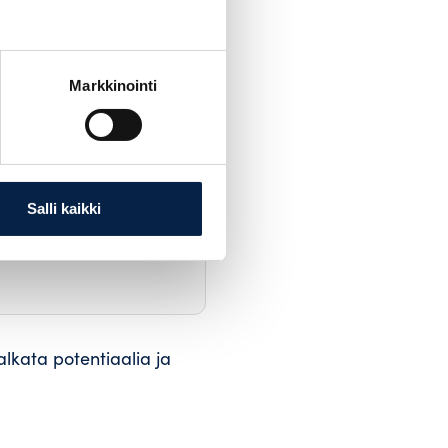
inen epäsopivuus
Markkinointi
et).
Salli kaikki
alkata potentiaalia ja