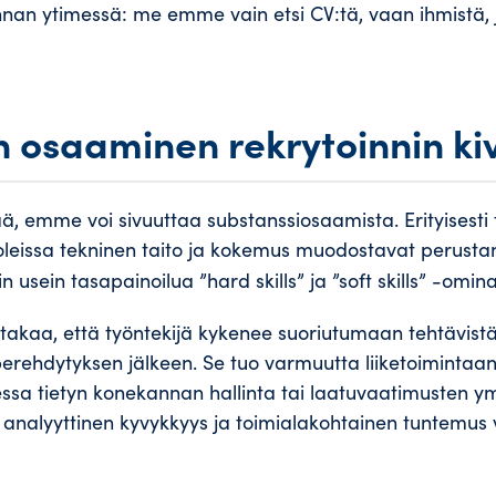
innan ytimessä: me emme vain etsi CV:tä, vaan ihmistä, j
 osaaminen rekrytoinnin ki
ää, emme voi sivuuttaa substanssiosaamista. Erityisesti 
oleissa tekninen taito ja kokemus muodostavat perustan,
n usein tasapainoilua ”hard skills” ja ”soft skills” -omina
akaa, että työntekijä kykenee suoriutumaan tehtävistää
erehdytyksen jälkeen. Se tuo varmuutta liiketoimintaan
essa tietyn konekannan hallinta tai laatuvaatimusten 
 analyyttinen kyvykkyys ja toimialakohtainen tuntemus v