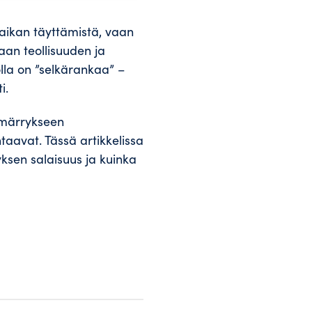
 paikan täyttämistä, vaan
taan teollisuuden ja
olla on ”selkärankaa” –
i.
märrykseen
taavat. Tässä artikkelissa
ksen salaisuus ja kuinka