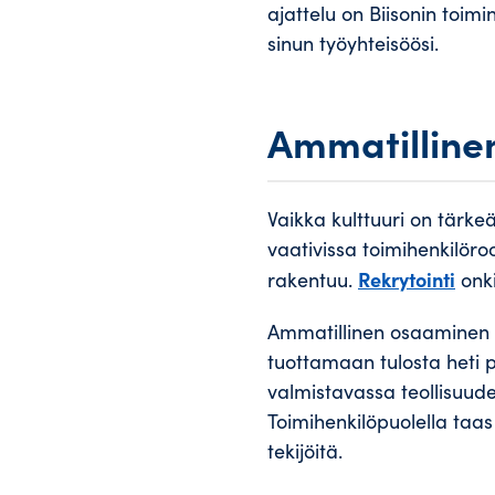
ajattelu on Biisonin toim
sinun työyhteisöösi.
Ammatillinen
Vaikka kulttuuri on tärke
vaativissa toimihenkilöro
Rekrytointi
rakentuu.
onki
Ammatillinen osaaminen t
tuottamaan tulosta heti p
valmistavassa teollisuud
Toimihenkilöpuolella taas
tekijöitä.