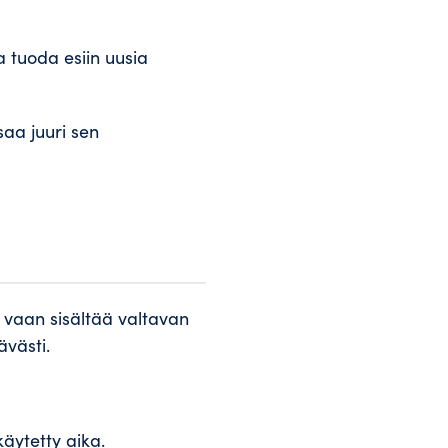
a tuoda esiin uusia
saa juuri sen
, vaan sisältää valtavan
ävästi.
äytetty aika.