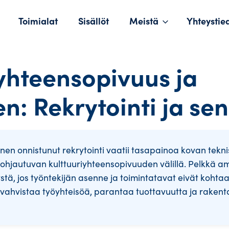
Toimialat
Sisällöt
Meistä
Yhteystie
likko
yhteensopivuus ja
: Rekrytointi ja sen
nen onnistunut rekrytointi vaatii tasapainoa kovan tekn
pohjautuvan kulttuuriyhteensopivuuden välillä. Pelkkä am
stä, jos työntekijän asenne ja toimintatavat eivät kohta
 vahvistaa työyhteisöä, parantaa tuottavuutta ja raken