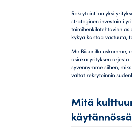
Rekrytointi on yksi yrityk
strateginen investointi yr
toimihenkilötehtävien asi
kykyä kantaa vastuuta, to
Me Biisonilla uskomme, e
asiakasyrityksen arjesta.
syvennymme siihen, miksi
vältät rekrytoinnin suden
Mitä kulttuu
käytännössä