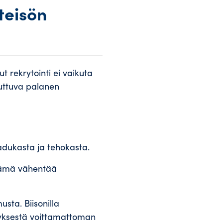
teisön
t rekrytointi ei vaikuta
uuttuva palanen
aadukasta ja tehokasta.
 Tämä vähentää
sta. Biisonilla
tyksestä voittamattoman