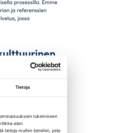
isella prosessilla. Emme
ian ja referenssien
velua, jossa
ulttuurinen
Tietoja
puosaamista mutta hankala
aus? Vastaus ei ole
 ja sopivuuden puoleen.
 ominaisuuksien tukemiseen
utta ihmisen perusarvoja
tiikka-alan
aan ja hänellä on oikea
ietoja muihin tietoihin, joita