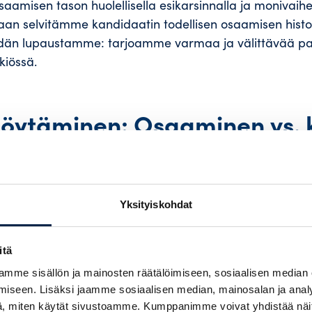
aamisen tason huolellisella esikarsinnalla ja monivaihe
aan selvitämme kandidaatin todellisen osaamisen histor
dän lupaustamme: tarjoamme varmaa ja välittävää pal
kiössä.
öytäminen: Osaaminen vs. k
Yksityiskohdat
aste: valitako kokenut ”yksinäinen susi”, jolla on huip
enut mutta valtavan motivoitunut ja tiimiin sopiva lup
ykymaailmassa vaaka kallistuu yhä useammin asenteen
itä
mme sisällön ja mainosten räätälöimiseen, sosiaalisen median
llista osaamista voidaan usein opettaa ja kehittää, m
iseen. Lisäksi jaamme sosiaalisen median, mainosalan ja analy
vasti vaikeampi muuttaa. Jos henkilö on halukas oppim
, miten käytät sivustoamme. Kumppanimme voivat yhdistää näitä t