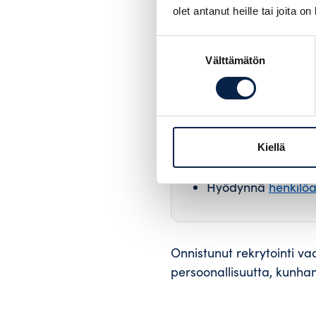
mentaliteetti, hän saavut
olet antanut heille tai joita o
aiheuttaa kitkaa, joka ku
Suostumuksen
Välttämätön
valinta
Biisonin vinkit 
Määrittele tehtävän 
Tunnista yrityksesi
Kiellä
Käytä rekrytoinniss
Hyödynnä
henkilöa
Onnistunut rekrytointi va
persoonallisuutta, kunhan