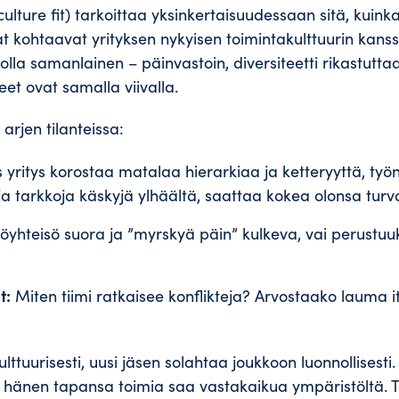
culture fit) tarkoittaa yksinkertaisuudessaan sitä, kuink
t kohtaavat yrityksen nykyisen toimintakulttuurin kanssa.
i olla samanlainen – päinvastoin, diversiteetti rikastutt
eet ovat samalla viivalla.
rjen tilanteissa:
 yritys korostaa matalaa hierarkiaa ja ketteryyttä, työn
 ja tarkkoja käskyjä ylhäältä, saattaa kokea olonsa turv
yhteisö suora ja ”myrskyä päin” kulkeva, vai perustuu
t:
Miten tiimi ratkaisee konflikteja? Arvostaako lauma i
ulttuurisesti, uusi jäsen solahtaa joukkoon luonnollisest
ka hänen tapansa toimia saa vastakaikua ympäristöltä.