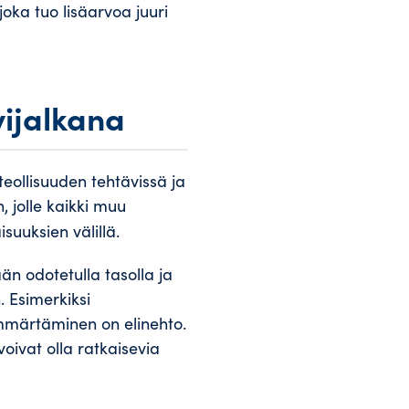
oka tuo lisäarvoa juuri
vijalkana
teollisuuden tehtävissä ja
 jolle kaikki muu
isuuksien välillä.
n odotetulla tasolla ja
. Esimerkiksi
ymmärtäminen on elinehto.
oivat olla ratkaisevia