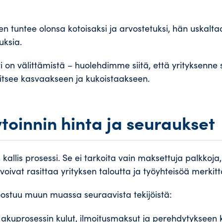
n tuntee olonsa kotoisaksi ja arvostetuksi, hän uskalta
uksia.
nti on välittämistä – huolehdimme siitä, että yrityksenne 
vitsee kasvaakseen ja kukoistaakseen.
toinnin hinta ja seuraukset
kallis prosessi. Se ei tarkoita vain maksettuja palkkoja
voivat rasittaa yrityksen taloutta ja työyhteisöä merkitt
koostuu muun muassa seuraavista tekijöistä:
akuprosessin kulut, ilmoitusmaksut ja perehdytykseen k