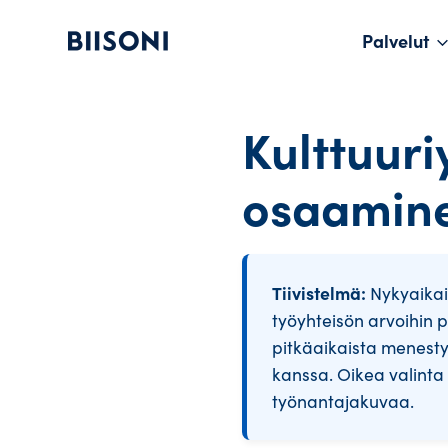
Hyppää
sisältöön
Palvelut
Pääva
Kulttuuri
osaaminen
Tiivistelmä:
Nykyaikai
työyhteisön arvoihin 
pitkäaikaista menesty
kanssa. Oikea valinta
työnantajakuvaa.