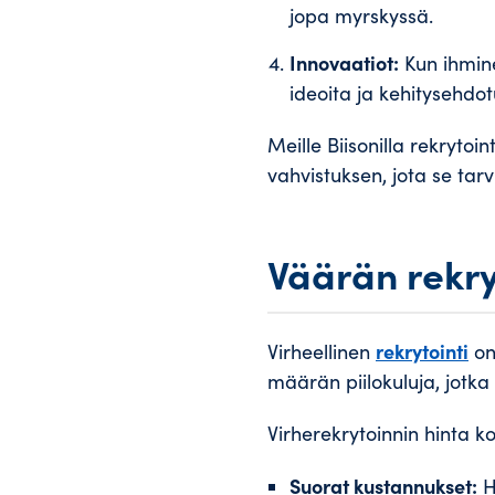
jopa myrskyssä.
Innovaatiot:
Kun ihmine
ideoita ja kehitysehdot
Meille Biisonilla rekrytoi
vahvistuksen, jota se tar
Väärän rekry
rekrytointi
Virheellinen
on 
määrän piilokuluja, jotka 
Virherekrytoinnin hinta 
Suorat kustannukset:
H