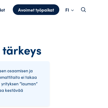
Change
dot
Avoimet työpaikat
FI
language
 tärkeys
isen osaamisen ja
mattitaito ei takaa
a yrityksen ”lauman”
taa kestävää