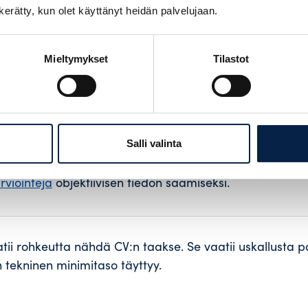
taa vaaditun taitotason nopeasti. Sitä vastoin kulttuur
n kerätty, kun olet käyttänyt heidän palvelujaan.
luttaa koko tiimin energiaa.
Mieltymykset
Tilastot
tasapainon arviointiin:
”kriittiset taidot”, joita ilman ei pärjää (esim. pätevyyd
 tärkeimmät arvot, jotka näkyvät arjessa.
Salli valinta
a tilannepohjaisia kysymyksiä (”Miten toimisit, jos…”).
rviointeja
objektiivisen tiedon saamiseksi.
atii rohkeutta nähdä CV:n taakse. Se vaatii uskallusta p
 tekninen minimitaso täyttyy.