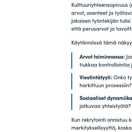
Kulttuuriyhteensopivuus (
arvot, asenteet ja työtava
jokaisen työntekijän tulis
että perusarvot ja tavoitt
Käytännössä tämä näkyy a
Arvot toiminnassa:
Jos
tiukkaa kontrollointia
Viestintätyyli:
Onko työ
harkittuun prosessiin?
Sosiaaliset dynamiika
jatkuvaa yhteistyötä?
Kun rekrytointi onnistuu k
merkityksellisyyttä, kos