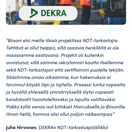
”Biisoni etsi meille tässä projektissa NDT-tarkastajia.
Tehtävä ei ollut helppo, sillä osaavia henkilöitä ei ole
maassamme saatavana. Projekti oli kuitenkin
onnistunut, sillä saimme rekrytoinnin kautta itsellemme
sekä NDT-tarkastajan että sertifioinnin puolelle tekijän.
Säästimme omaa aikaamme, kun hakemuksia ei
tarvinnut käydä läpi ja lajitella. Prosessi tuntui nopealta
ja hyvällä yhteisellä ymmärryksellä löytyi nopeasti
kandidaatit haastateltavaksi ja lopulta valittavaksi.
Pakko kyllä sanoa isot kiitokset Marcukselle ja Biisonille.
Ilman heitä, homma olisi ollut paljon vaikeampaa”
Juha Hirvonen
, DEKRAn NDT-tarkastuspäällikkö