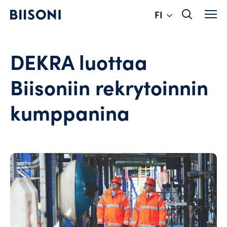
Change
Hyppää
FI
sisältöön
language
DEKRA luottaa
Biisoniin rekrytoinnin
kumppanina