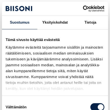
Tietoa projektista:
DEKRA käytti Biisonin
rekrytointipalvelua
, jolla yritys
Suostumus
Yksityiskohdat
Tietoja
voi rekrytoida henkilön suoraan omille listoilleen
Asiakkaan haasteena oli löytää tehtävään henkilö,
joita ei valmistu kouluista tai ole saatavilla vapaana
Tämä sivusto käyttää evästeitä
työmarkkinoilla
Käytämme evästeitä tarjoamamme sisällön ja mainosten
Biisoni on auttanut DEKRAa löytämään ammattilaisia
räätälöimiseen, sosiaalisen median ominaisuuksien
useammille paikkakunnille
tukemiseen ja kävijämäärämme analysoimiseen. Lisäksi
Haasteet ratkaistiin profiloimalla henkilön
jaamme sosiaalisen median, mainosalan ja analytiikka-
ominaisuudet, kontaktoimalla sopivia
alan kumppaneillemme tietoja siitä, miten käytät
kandidaatteja
ja oikein kohdistetulla sosiaalisen
sivustoamme. Kumppanimme voivat yhdistää näitä
median markkinoinnilla
tietoja muihin tietoihin, joita olet antanut heille tai joita on
Projektin etenemistä seurattiin asiakkaan kanssa
kerätty, kun olet käyttänyt heidän palvelujaan.
viikkotasolla
Projektin kesto noin 1,5 kuukautta
Suostumuksen
Välttämätön
Haussa etsittiin useampaa roolia
valinta