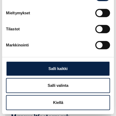
Tarvitsetko apua rekrytointiin?
Ota yhteyttä
tai kysy
Mieltymykset
palveluistamme lisää! Autamme mielellämme sinut
eteenpäin.
Tilastot
Markkinointi
Haluatko kuulla lisää?
Salli kaikki
Salli valinta
Kiellä
Marcus Westermark