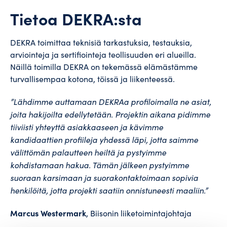
Tietoa DEKRA:sta
DEKRA
toimittaa teknisiä tarkastuksia, testauksia,
arviointeja ja sertifiointeja teollisuuden eri alueilla.
Näillä toimilla DEKRA on tekemässä elämästämme
turvallisempaa kotona, töissä ja liikenteessä.
”Lähdimme auttamaan DEKRAa profiloimalla ne asiat,
joita hakijoilta edellytetään. Projektin aikana pidimme
tiiviisti yhteyttä asiakkaaseen ja kävimme
kandidaattien profiileja yhdessä läpi, jotta saimme
välittömän palautteen heiltä ja pystyimme
kohdistamaan hakua. Tämän jälkeen pystyimme
suoraan karsimaan ja suorakontaktoimaan sopivia
henkilöitä, jotta projekti saatiin onnistuneesti maaliin.”
Marcus Westermark
, Biisonin liiketoimintajohtaja