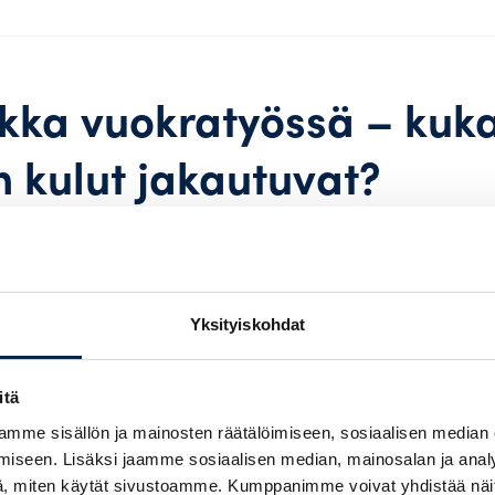
kka vuokratyössä – kuk
 kulut jakautuvat?
oja sattuu jokaisella toimialalla. Vuokratyösuhteessa herää use
oman ajalta. Koska vuokratyöntekijän työsopimus on tehty
ausajan palkanmaksusta vastaa aina vuokrayritys.
Yksityiskohdat
räytyy työsopimuslain ja kyseiseen työsuhteeseen sovellett
eensä työnantaja maksaa täyden palkan ensimmäisten sairaus
itä
aan, minkä jälkeen vastuu siirtyy Kelan sairauspäivärahajärj
mme sisällön ja mainosten räätälöimiseen, sosiaalisen median
va työehtosopimus määrittää tarkat palkanmaksun ehdot.
iseen. Lisäksi jaamme sosiaalisen median, mainosalan ja analy
, miten käytät sivustoamme. Kumppanimme voivat yhdistää näitä t