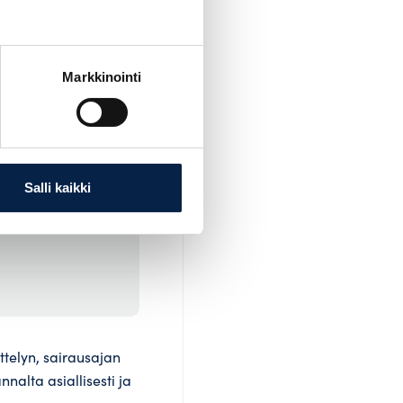
ei maksa
yksen vastuulle. Kulut
nakoitavana.
Markkinointi
Salli kaikki
ttelyn, sairausajan
alta asiallisesti ja