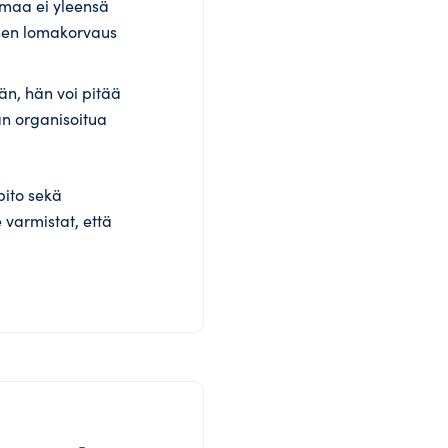
lomaa ei yleensä
inen lomakorvaus
än, hän voi pitää
an organisoitua
pito sekä
 varmistat, että