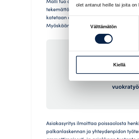
Malli tuo asiakasyritykselle huomattavaa 
olet antanut heille tai joita o
tekemättömistä työtunneista. Kaikki saira
katetaan osana palvelun veloituskerrointa
Suostumuksen
Myöskään poissaolojen hallinnointi- tai hal
Välttämätön
valinta
Kiellä
Asiak
vuokratyön
Asiakasyritys ilmoittaa poissaolosta henk
palkanlaskennan ja yhteydenpidon työterv