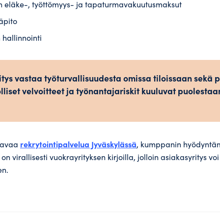
en eläke-, työttömyys- ja tapaturmavakuutusmaksut
äpito
hallinnointi
tys vastaa työturvallisuudesta omissa tiloissaan sekä p
lliset velvoitteet ja työnantajariskit kuuluvat puolestaa
rekrytointipalvelua Jyväskylässä
stavaa
, kumppanin hyödyntäm
on virallisesti vuokrayrityksen kirjoilla, jolloin asiakasyritys vo
en.