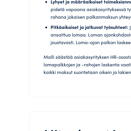
Lyhyet ja määräaikaiset toimeksiann
pidetä vapaana asiakasyrityksessä ty
rahana jokaisen palkanmaksun yhtey
Pitkäaikaiset ja jatkuvat työsuhteet:
J
ansaittua lomaa. Loman ajankohdasta 
joustavasti. Loma-ajan palkan laskee
Malli säästää asiakasyrityksen HR-osast
lomapalkkojen ja -rahojen laskenta vaati
kaikki maksut suoritetaan oikein ja laki