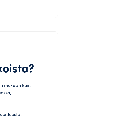
oista?
jen mukaan kuin
anssa,
luonteesta: