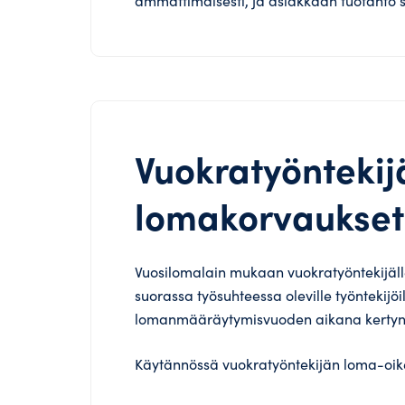
ammattimaisesti, ja asiakkaan tuotanto se
Vuokratyöntekij
lomakorvaukset
Vuosilomalain mukaan vuokratyöntekijäl
suorassa työsuhteessa oleville työntekijö
lomanmääräytymisvuoden aikana kertyne
Käytännössä vuokratyöntekijän loma-oike