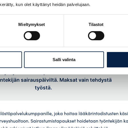
taloudellista turvaa. Työntekijän sairastuessa asiakasyritys 
n kerätty, kun olet käyttänyt heidän palvelujaan.
usajan palkkakulut ja lakisääteiset sivukulut jäävät vuokrayrit
, jolloin riski on ulkoistettu kokonaan ja budjetointi pysyy en
linnollisiin kuluihin ei kulu yrityksen omia työtunteja.
Mieltymykset
Tilastot
0 €
Salli valinta
asyrityksen suora palkanmaksukustannus
tekijän sairauspäiviltä. Maksat vain tehdystä
työstä.
ilöstöpalvelukumppanille, joka hoitaa lääkärintodistusten käsi
eyshuoltoon. Sairastumistapaukset hoidetaan työntekijän kann