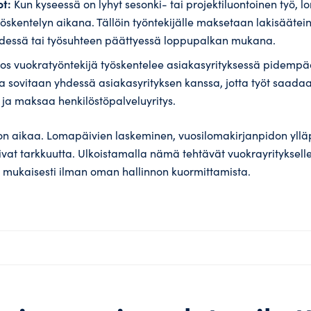
ot:
Kun kyseessä on lyhyt sesonki- tai projektiluontoinen työ, 
öskentelyn aikana. Tällöin työntekijälle maksetaan lakisääte
dessä tai työsuhteen päättyessä loppupalkan mukana.
os vuokratyöntekijä työskentelee asiakasyrityksessä pidempä
sovitaan yhdessä asiakasyrityksen kanssa, jotta työt saada
 ja maksaa henkilöstöpalveluyritys.
on aikaa. Lomapäivien laskeminen, vuosilomakirjanpidon yllä
vat tarkkuutta. Ulkoistamalla nämä tehtävät vuokrayritykselle
en mukaisesti ilman oman hallinnon kuormittamista.