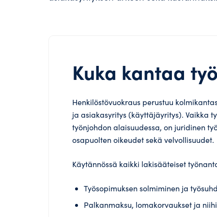
Kuka kantaa ty
Henkilöstövuokraus perustuu kolmikantasu
ja asiakasyritys (käyttäjäyritys). Vaikka 
työnjohdon alaisuudessa, on juridinen ty
osapuolten oikeudet sekä velvollisuudet.
Käytännössä kaikki lakisääteiset työnanta
Työsopimuksen solmiminen ja työsuhd
Palkanmaksu, lomakorvaukset ja niihin l