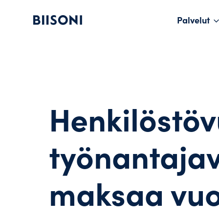
Hyppää
sisältöön
Palvelut
Pääva
Henkilöstöv
työnantajav
maksaa vuo