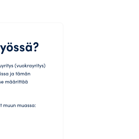
työssä?
yritys (vuokrayritys)
loissa ja tämän
 se määrittää
vat muun muassa: