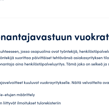
önantajavastuun vuokra
hteeseen, jossa osapuolina ovat työntekijä, henkilöstöpalvelu
työntekijä suorittaa päivittäiset tehtävänsä asiakasyrityksen ti
önantaja aina henkilöstöpalveluyritys. Tämä jako on selkeä ja
javelvoitteet kuuluvat vuokrayritykselle. Näitä velvoitteita o
e-etujen määrittely
iittyvät ilmoitukset tulorekisteriin