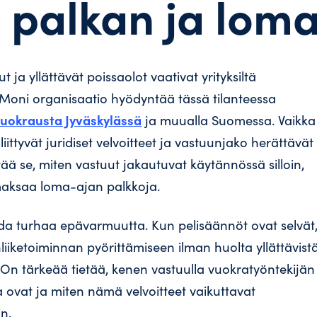
 palkan ja loma
ja yllättävät poissaolot vaativat yrityksiltä
 Moni organisaatio hyödyntää tässä tilanteessa
vuokrausta Jyväskylässä
ja muualla Suomessa. Vaikka
iittyvät juridiset velvoitteet ja vastuunjako herättävät
ttää se, miten vastuut jakautuvat käytännössä silloin,
 maksaa loma-ajan palkkoja.
oda turhaa epävarmuutta. Kun pelisäännöt ovat selvät
iiketoiminnan pyörittämiseen ilman huolta yllättävist
sta. On tärkeää tietää, kenen vastuulla vuokratyöntekijän
 ovat ja miten nämä velvoitteet vaikuttavat
n.