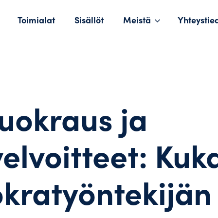
Toimialat
Sisällöt
Meistä
Yhteystie
likko
uokraus ja
elvoitteet: Kuk
kratyöntekijän