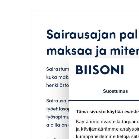
Sairausajan pal
maksaa ja miten
Sairastuminen on inhimillistä, ja poissaol
kuka maksaa työntekijän palkan sairausl
henkilöstöpalveluyrityksen kanssa, sair
Suostumus
Sairausajan palkanmaksuvelvollisuus mää
työehtosopimuksen (TES) mukaisesti. Yl
Tämä sivusto käyttää eväste
työsopimuslain tai työehtosopimuksen muk
Käytämme evästeitä tarjoama
aloilla on omat käytäntönsä, sovelletta
ja kävijämäärämme analysoim
kumppaneillemme tietoja siitä