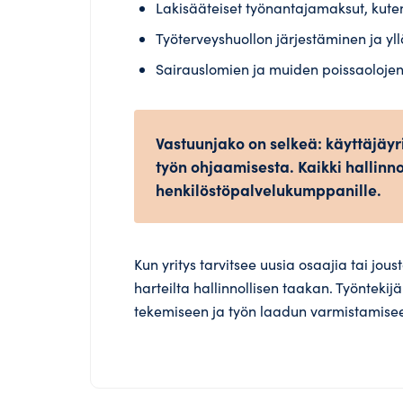
Lakisääteiset työnantajamaksut, kut
Työterveyshuollon järjestäminen ja yll
Sairauslomien ja muiden poissaolojen 
Vastuunjako on selkeä: käyttäjäyri
työn ohjaamisesta. Kaikki hallinno
henkilöstöpalvelukumppanille.
Kun yritys tarvitsee uusia osaajia tai jou
harteilta hallinnollisen taakan. Työntekijä 
tekemiseen ja työn laadun varmistamise