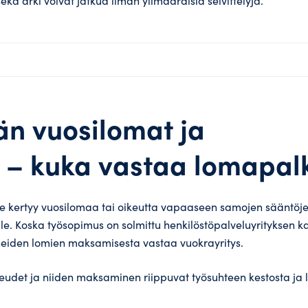
kä arki voivat jatkua ilman ylimääräisiä selvittelyjä.
än vuosilomat ja
 – kuka vastaa lomapalk
le kertyy vuosilomaa tai oikeutta vapaaseen samojen sääntö
ille. Koska työsopimus on solmittu henkilöstöpalveluyrityksen k
iden lomien maksamisesta vastaa vuokrayritys.
udet ja niiden maksaminen riippuvat työsuhteen kestosta ja 