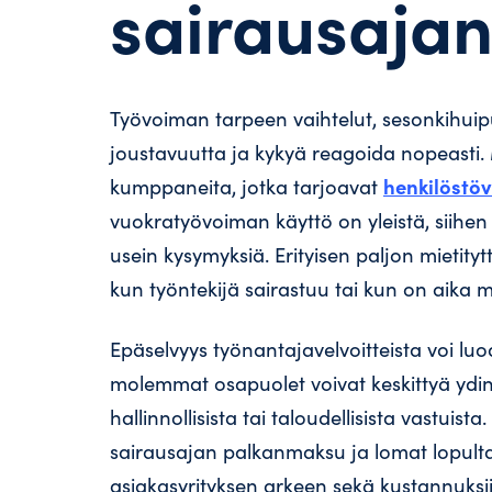
sairausajan
Työvoiman tarpeen vaihtelut, sesonkihuiput 
joustavuutta ja kykyä reagoida nopeasti.
henkilöstö
kumppaneita, jotka tarjoavat
vuokratyövoiman käyttö on yleistä, siihen l
usein kysymyksiä. Erityisen paljon mietity
kun työntekijä sairastuu tai kun on aika
Epäselvyys työnantajavelvoitteista voi lu
molemmat osapuolet voivat keskittyä ydinl
hallinnollisista tai taloudellisista vastui
sairausajan palkanmaksu ja lomat lopulta
asiakasyrityksen arkeen sekä kustannuksii