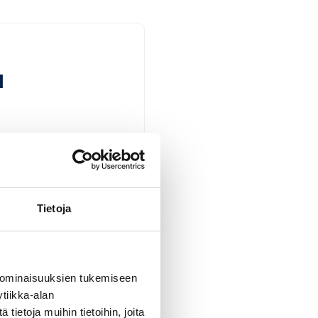
a
in kysymys siitä,
Tietoja
avan
päivien ajalta
estelmälle. Koska eri
 ominaisuuksien tukemiseen
tiikka-alan
ietoja muihin tietoihin, joita