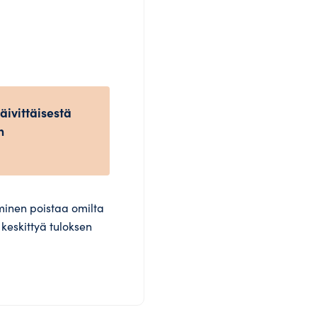
äivittäisestä
n
inen poistaa omilta
i keskittyä tuloksen