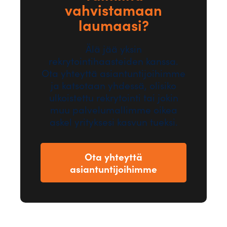
vahvistamaan
laumaasi?
Älä jää yksin
rekrytointihaasteiden kanssa.
Ota yhteyttä asiantuntijoihimme
ja katsotaan yhdessä, olisiko
ulkoistettu rekrytointi tai jokin
muu palvelumallimme oikea
askel yrityksesi kasvun tueksi.
Ota yhteyttä
asiantuntijoihimme