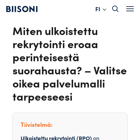
Change
Hyppää
FI
sisältöön
language
Miten ulkoistettu
rekrytointi eroaa
perinteisestä
suorahausta? – Valitse
oikea palvelumalli
tarpeeseesi
Tiivistelmä:
Ulkoistettu rekrytointi (RPO)
on