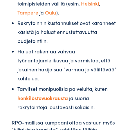
toimipisteiden välillä (esim.
Helsinki
,
Tampere
ja
Oulu
).
Rekrytoinnin kustannukset ovat karanneet
käsistä ja haluat ennustettavuutta
budjetointiin.
Haluat rakentaa vahvaa
työnantajamielikuvaa ja varmistaa, että
jokainen hakija saa ”varmaa ja välittävää”
kohtelua.
Tarvitset monipuolisia palveluita, kuten
henkilöstovuokrausta
ja suoria
rekrytointeja joustavasti sekaisin.
RPO-mallissa kumppani ottaa vastuun myös
”hiljaisista kausista”, kehittäen tällöin