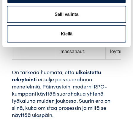
Yhtenäinen ja
Eksklusiiv
Hakijakokemus
jatkuva polku
kokemus va
Salli valinta
kaikille hakijoille.
ehdokkaill
Kiellä
Prosessien
Yksittäise
Fokus
parantaminen ja
huippuosa
massahaut.
löytäminen
ulkoistettu
On tärkeää huomata, että
rekrytointi
ei sulje pois suorahaun
menetelmiä. Päinvastoin, moderni RPO-
kumppani käyttää suorahakua yhtenä
työkaluna muiden joukossa. Suurin ero on
siinä, kuka omistaa prosessin ja miltä se
näyttää ulospäin.