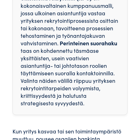
kokonaisvaltainen kumppanuusmalli,
jossa ulkoinen asiantuntija vastaa
yrityksen rekrytointiprosessista osittain
tai kokonaan, tavoitteena prosessien
tehostaminen ja työnantajakuvan
Perinteinen suorahaku
vahvistaminen.
taas on kohdennettu täsmäase
yksittäisten, usein vaativien
asiantuntija- tai johtotason roolien
täyttämiseen suoralla kontaktoinnilla.
Valinta näiden välillä riippuu yrityksen
rekrytointitarpeiden volyymista,
kriittisyydestä ja halutusta
strategisesta syvyydestä.
Kun yritys kasvaa tai sen toimintaympäristö
muuttuu, nousee osaajien hankinta