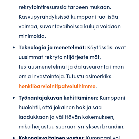
rekrytointiresurssia tarpeen mukaan.
Kasvupyrähdyksissä kumppani tuo lisää
voimaa, suvantovaiheissa kuluja voidaan
minimoida.
Teknologia ja menetelmät:
Käytössäsi ovat
uusimmat rekrytointijärjestelmät,
testausmenetelmät ja dataseuranta ilman
omia investointeja. Tutustu esimerkiksi
henkilöarviointipalveluihimme
.
Työnantajakuvan kehittäminen:
Kumppani
huolehtii, että jokainen hakija saa
laadukkaan ja välittävän kokemuksen,
mikä heijastuu suoraan yrityksesi brändiin.
Kokonaisvaltainen vastuu:
Kumppani voi