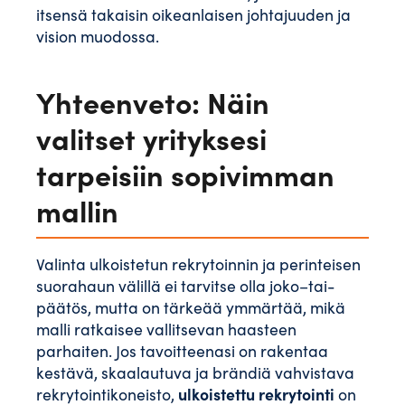
itsensä takaisin oikeanlaisen johtajuuden ja
vision muodossa.
Yhteenveto: Näin
valitset yrityksesi
tarpeisiin sopivimman
mallin
Valinta ulkoistetun rekrytoinnin ja perinteisen
suorahaun välillä ei tarvitse olla joko–tai-
päätös, mutta on tärkeää ymmärtää, mikä
malli ratkaisee vallitsevan haasteen
parhaiten. Jos tavoitteenasi on rakentaa
kestävä, skaalautuva ja brändiä vahvistava
ulkoistettu rekrytointi
rekrytointikoneisto,
on