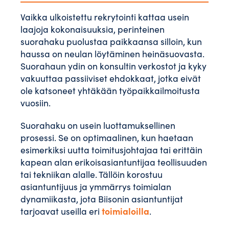
Vaikka ulkoistettu rekrytointi kattaa usein
laajoja kokonaisuuksia, perinteinen
suorahaku puolustaa paikkaansa silloin, kun
haussa on neulan löytäminen heinäsuovasta.
Suorahaun ydin on konsultin verkostot ja kyky
vakuuttaa passiiviset ehdokkaat, jotka eivät
ole katsoneet yhtäkään työpaikkailmoitusta
vuosiin.
Suorahaku on usein luottamuksellinen
prosessi. Se on optimaalinen, kun haetaan
esimerkiksi uutta toimitusjohtajaa tai erittäin
kapean alan erikoisasiantuntijaa teollisuuden
tai tekniikan alalle. Tällöin korostuu
asiantuntijuus ja ymmärrys toimialan
dynamiikasta, jota Biisonin asiantuntijat
toimialoilla
tarjoavat useilla eri
.