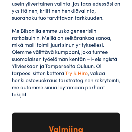
usein ylivertainen valinta. Jos taas edessäsi on
yksittäinen, kriittinen henkilövalinta,
suorahaku tuo tarvittavan tarkkuuden.
Me Biisonilla emme usko geneerisiin
ratkaisuihin. Meillä on selkärankaa sanoa,
mikä malli toimii juuri sinun yrityksellesi.
Olemme välittävä kumppani, joka tuntee
suomalaisen työelämän kentän – Helsingistä
Ylivieskaan ja Tampereelta Ouluun. Oli
tarpeesi sitten ketterä
Try & Hire
, vakaa
henkilöstövuokraus tai strateginen rekrytointi,
me autamme sinua löytämään parhaat
tekijät.
Valmiina