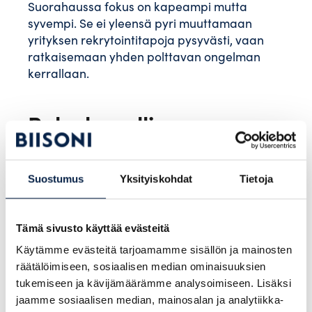
Suorahaussa fokus on kapeampi mutta
syvempi. Se ei yleensä pyri muuttamaan
yrityksen rekrytointitapoja pysyvästi, vaan
ratkaisemaan yhden polttavan ongelman
kerrallaan.
Palvelumallien
suurimmat erot:
Laajuus, hinnoittelu ja
Suostumus
Yksityiskohdat
Tietoja
tavoitteet
Tämä sivusto käyttää evästeitä
Kun verrataan näitä kahta mallia, on tärkeää
Käytämme evästeitä tarjoamamme sisällön ja mainosten
ymmärtää niiden erilaiset tavoitteet. Alla on
räätälöimiseen, sosiaalisen median ominaisuuksien
koottuna keskeisimmät erot:
tukemiseen ja kävijämäärämme analysoimiseen. Lisäksi
jaamme sosiaalisen median, mainosalan ja analytiikka-