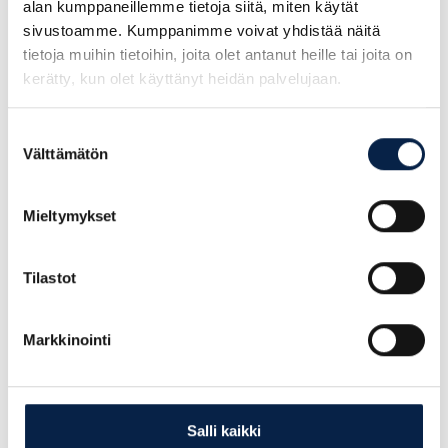
alan kumppaneillemme tietoja siitä, miten käytät
Ulkoistettu
sivustoamme. Kumppanimme voivat yhdistää näitä
Perintei
Ominaisuus
rekrytointi
tietoja muihin tietoihin, joita olet antanut heille tai joita on
suoraha
(RPO)
kerätty, kun olet käyttänyt heidän palvelujaan.
Suostumuksen
Strateginen
Välttämätön
valinta
kumppanuus,
Projektipe
Suhde
usein
yksittäinen
monivuotinen.
Mieltymykset
Toimii
Toimii
Tilastot
Brändi
asiakasyrityksen
rekrytointi
brändin alla.
brändillä.
Markkinointi
Prosenttio
Kuukausimaksu +
Hinnoittelu
vuosipalka
onnistumispalkkiot.
(usein 3 o
Salli kaikki