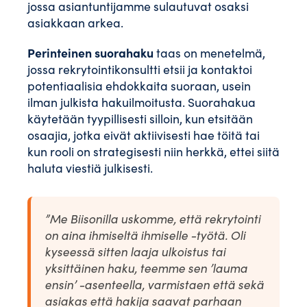
jossa asiantuntijamme sulautuvat osaksi
asiakkaan arkea.
Perinteinen suorahaku
taas on menetelmä,
jossa rekrytointikonsultti etsii ja kontaktoi
potentiaalisia ehdokkaita suoraan, usein
ilman julkista hakuilmoitusta. Suorahakua
käytetään tyypillisesti silloin, kun etsitään
osaajia, jotka eivät aktiivisesti hae töitä tai
kun rooli on strategisesti niin herkkä, ettei siitä
haluta viestiä julkisesti.
”Me Biisonilla uskomme, että rekrytointi
on aina ihmiseltä ihmiselle -työtä. Oli
kyseessä sitten laaja ulkoistus tai
yksittäinen haku, teemme sen ’lauma
ensin’ -asenteella, varmistaen että sekä
asiakas että hakija saavat parhaan