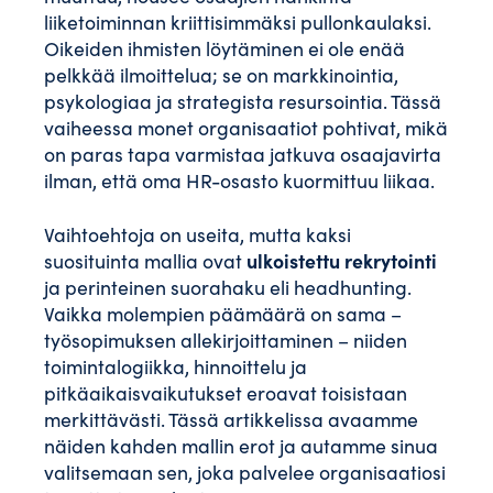
liiketoiminnan kriittisimmäksi pullonkaulaksi.
Oikeiden ihmisten löytäminen ei ole enää
pelkkää ilmoittelua; se on markkinointia,
psykologiaa ja strategista resursointia. Tässä
vaiheessa monet organisaatiot pohtivat, mikä
on paras tapa varmistaa jatkuva osaajavirta
ilman, että oma HR-osasto kuormittuu liikaa.
Vaihtoehtoja on useita, mutta kaksi
ulkoistettu rekrytointi
suosituinta mallia ovat
ja perinteinen suorahaku eli headhunting.
Vaikka molempien päämäärä on sama –
työsopimuksen allekirjoittaminen – niiden
toimintalogiikka, hinnoittelu ja
pitkäaikaisvaikutukset eroavat toisistaan
merkittävästi. Tässä artikkelissa avaamme
näiden kahden mallin erot ja autamme sinua
valitsemaan sen, joka palvelee organisaatiosi