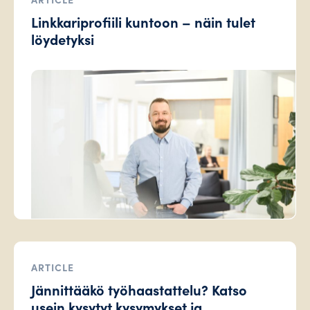
Linkkariprofiili kuntoon – näin tulet
löydetyksi
ARTICLE
Jännittääkö työhaastattelu? Katso
usein kysytyt kysymykset ja