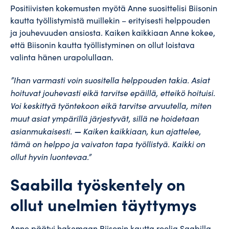
Positiivisten kokemusten myötä Anne suosittelisi Biisonin
kautta työllistymistä muillekin – erityisesti helppouden
ja jouhevuuden ansiosta. Kaiken kaikkiaan Anne kokee,
että Biisonin kautta työllistyminen on ollut loistava
valinta hänen urapolullaan.
”Ihan varmasti voin suositella helppouden takia. Asiat
hoituvat jouhevasti eikä tarvitse epäillä, etteikö hoituisi.
Voi keskittyä työntekoon eikä tarvitse arvuutella, miten
muut asiat ympärillä järjestyvät, sillä ne hoidetaan
asianmukaisesti.
—
Kaiken kaikkiaan, kun ajattelee,
tämä on helppo ja vaivaton tapa työllistyä. Kaikki on
ollut hyvin luontevaa.”
Saabilla työskentely on
ollut unelmien täyttymys
Anne päätyi hakemaan Biisonin kautta roolia Saabilla,