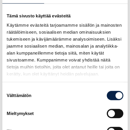
uudenlaista uraa?
Tämä sivusto käyttää evästeitä
Katso avoimet työpaikkamme ja löydä uusi
Käytämme evästeitä tarjoamamme sisällön ja mainosten
suuntasi!
räätälöimiseen, sosiaalisen median ominaisuuksien
tukemiseen ja kävijämäärämme analysoimiseen. Lisäksi
jaamme sosiaalisen median, mainosalan ja analytiikka-
Avoimet työpaikat
alan kumppaneillemme tietoja siitä, miten käytät
sivustoamme. Kumppanimme voivat yhdistää näitä
tietoja muihin tietoihin, joita olet antanut heille tai joita on
kerätty, kun olet käyttänyt heidän palvelujaan.
Suostumuksen
Välttämätön
valinta
Haluatko kuulla lisää?
Mieltymykset