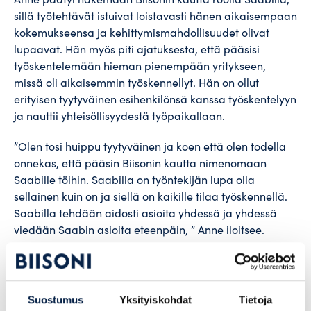
sillä työtehtävät istuivat loistavasti hänen aikaisempaan
kokemukseensa ja kehittymismahdollisuudet olivat
lupaavat. Hän myös piti ajatuksesta, että pääsisi
työskentelemään hieman pienempään yritykseen,
missä oli aikaisemmin työskennellyt. Hän on ollut
erityisen tyytyväinen esihenkilönsä kanssa työskentelyyn
ja nauttii yhteisöllisyydestä työpaikallaan.
”Olen tosi huippu tyytyväinen ja koen että olen todella
onnekas, että pääsin Biisonin kautta nimenomaan
Saabille töihin. Saabilla on työntekijän lupa olla
sellainen kuin on ja siellä on kaikille tilaa työskennellä.
Saabilla tehdään aidosti asioita yhdessä ja yhdessä
viedään Saabin asioita eteenpäin, ” Anne iloitsee.
Etsitkö itsellesi
Suostumus
Yksityiskohdat
Tietoja