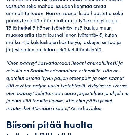
vastuuta sekä mahdollisuuden kehittää omaa
ammattitaitoaan. Hän on saanut lisää haastetta sekä
päässyt kehittämään rooliaan ja työskentelytapoja.
Tällä hetkellä hänen työtehtäviinsä kuuluu muun
muassa erilaisia taloushallinnon työtehtäviä, kuten
matka – ja kululaskujen käsittelyä, laskujen siirtoa ja
järjestelmien hallintaa sekä kehittämistyötä.
”Olen päässyt kasvattamaan itseäni ammatillisesti ja
minulla on Saabilla erinomainen esihenkilö. Hän on
ajatellut asioita hyvin paljon eteenpäin ja olen saanut
sitä myöten paljon uusia työtehtäviä. Nykyisessä työssä
olen päässyt kehittämään uusia järjestelmiä ja ohjelmia
ja olen siitä todella iloinen, että olen päässyt sitä
myöten kehittämään itseäni,”
Anne kuvailee.
Biisoni pitää huolta