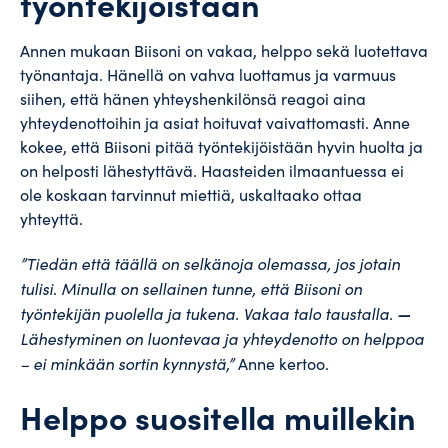
työntekijöistään
Annen mukaan Biisoni on vakaa, helppo sekä luotettava
työnantaja. Hänellä on vahva luottamus ja varmuus
siihen, että hänen yhteyshenkilönsä reagoi aina
yhteydenottoihin ja asiat hoituvat vaivattomasti. Anne
kokee, että Biisoni pitää työntekijöistään hyvin huolta ja
on helposti lähestyttävä. Haasteiden ilmaantuessa ei
ole koskaan tarvinnut miettiä, uskaltaako ottaa
yhteyttä.
”Tiedän että täällä on selkänoja olemassa, jos jotain
tulisi. Minulla on sellainen tunne, että Biisoni on
työntekijän puolella ja tukena. Vakaa talo taustalla.
—
Lähestyminen on luontevaa ja yhteydenotto on helppoa
– ei minkään sortin kynnystä,”
Anne kertoo.
Helppo suositella muillekin