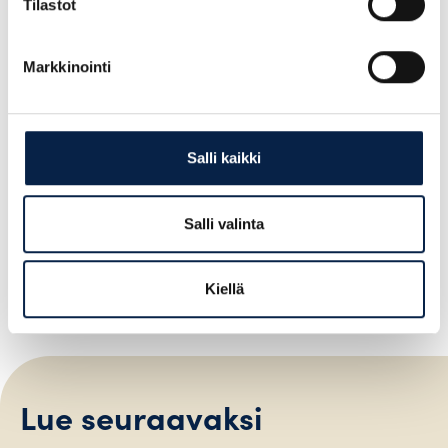
Tilastot
Markkinointi
Iida Tulonen
Salli kaikki
050 463 8508
Salli valinta
iida.tulonen@biisoni.fi
Kiellä
Lue seuraavaksi