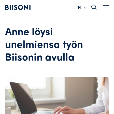
Change
Hyppää
FI
sisältöön
language
Anne löysi
unelmiensa työn
Biisonin avulla