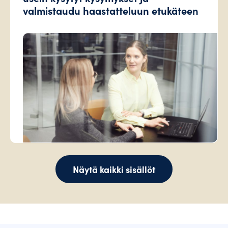
valmistaudu haastatteluun etukäteen
Näytä kaikki sisällöt