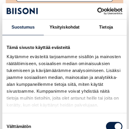
Sukunimi
Suostumus
Yksityiskohdat
Tietoja
Sähköpostiosoite
Sähköpostiosoite
(Pakollinen)
Tämä sivusto käyttää evästeitä
Käytämme evästeitä tarjoamamme sisällön ja mainosten
räätälöimiseen, sosiaalisen median ominaisuuksien
Vahvista sähköpostiosoite
tukemiseen ja kävijämäärämme analysoimiseen. Lisäksi
jaamme sosiaalisen median, mainosalan ja analytiikka-
alan kumppaneillemme tietoja siitä, miten käytät
sivustoamme. Kumppanimme voivat yhdistää näitä
Puhelinnumerosi
tietoja muihin tietoihin, joita olet antanut heille tai joita on
kerätty, kun olet käyttänyt heidän palvelujaan.
Suostumuksen
Yrityksen nimi
Välttämätön
valinta