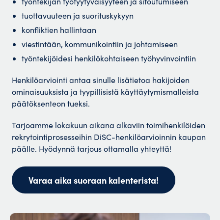
työntekijän työtyytyväisyyteen ja sitoutumiseen
tuottavuuteen ja suorituskykyyn
konfliktien hallintaan
viestintään, kommunikointiin ja johtamiseen
työntekijöidesi henkilökohtaiseen työhyvinvointiin
Henkilöarviointi antaa sinulle lisätietoa hakijoiden
ominaisuuksista ja tyypillisistä käyttäytymismalleista
päätöksenteon tueksi.
Tarjoamme lokakuun aikana alkaviin toimihenkilöiden
rekrytointiprosesseihin DiSC-henkilöarvioinnin kaupan
päälle. Hyödynnä tarjous ottamalla yhteyttä!
Varaa aika suoraan kalenterista!