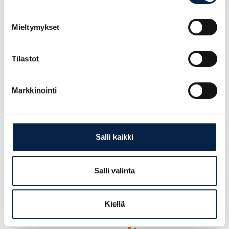
Mieltymykset
CAPTCHA
Tilastot
Markkinointi
Liity tutkitusti tyytyväisten
asiakkaidemme joukkoon
Salli kaikki
Salli valinta
Kiellä