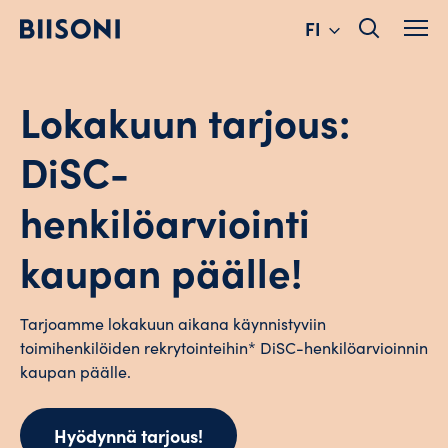
Change
Hyppää
FI
sisältöön
language
Lokakuun tarjous:
DiSC-
henkilöarviointi
kaupan päälle!
Tarjoamme lokakuun aikana käynnistyviin
toimihenkilöiden rekrytointeihin* DiSC-henkilöarvioinnin
kaupan päälle.
Hyödynnä tarjous!