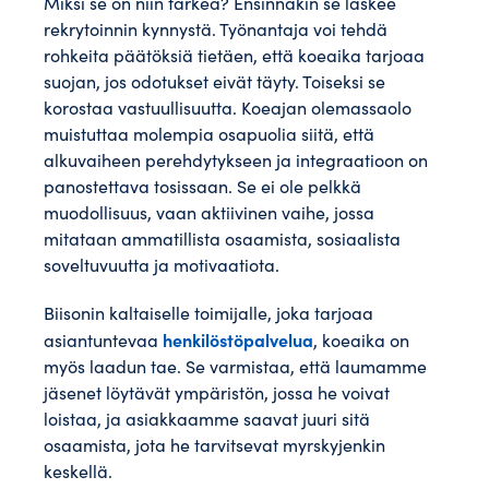
Miksi se on niin tärkeä? Ensinnäkin se laskee
rekrytoinnin kynnystä. Työnantaja voi tehdä
rohkeita päätöksiä tietäen, että koeaika tarjoaa
suojan, jos odotukset eivät täyty. Toiseksi se
korostaa vastuullisuutta. Koeajan olemassaolo
muistuttaa molempia osapuolia siitä, että
alkuvaiheen perehdytykseen ja integraatioon on
panostettava tosissaan. Se ei ole pelkkä
muodollisuus, vaan aktiivinen vaihe, jossa
mitataan ammatillista osaamista, sosiaalista
soveltuvuutta ja motivaatiota.
Biisonin kaltaiselle toimijalle, joka tarjoaa
henkilöstöpalvelua
asiantuntevaa
, koeaika on
myös laadun tae. Se varmistaa, että laumamme
jäsenet löytävät ympäristön, jossa he voivat
loistaa, ja asiakkaamme saavat juuri sitä
osaamista, jota he tarvitsevat myrskyjenkin
keskellä.