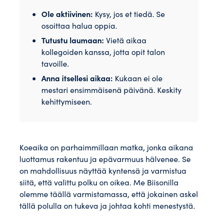
Ole aktiivinen:
Kysy, jos et tiedä. Se
osoittaa halua oppia.
Tutustu laumaan:
Vietä aikaa
kollegoiden kanssa, jotta opit talon
tavoille.
Anna itsellesi aikaa:
Kukaan ei ole
mestari ensimmäisenä päivänä. Keskity
kehittymiseen.
Koeaika on parhaimmillaan matka, jonka aikana
luottamus rakentuu ja epävarmuus hälvenee. Se
on mahdollisuus näyttää kyntensä ja varmistua
siitä, että valittu polku on oikea. Me Biisonilla
olemme täällä varmistamassa, että jokainen askel
tällä polulla on tukeva ja johtaa kohti menestystä.