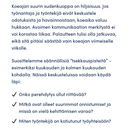
Koeajan suurin sudenkuoppa on hiljaisuus. Jos
työnantaja ja työntekijä eivät keskustele
odotuksista ja havainnoistaan, koeaika valuu
hukkaan. Avoimen kommunikaation merkitystä ei
voi korostaa liikaa. Palautteen tulisi olla jatkuvaa,
eikä sitä pitäisi säästää vain koeajan viimeiselle
viikolle.
Suosittelemme säännöllisiä ”tsekkauspisteitä” –
esimerkiksi kuukauden ja kolmen kuukauden
kohdalla. Näissä keskusteluissa voidaan käydä
läpi:
Onko perehdytys ollut riittävää?
Mitkä ovat olleet suurimmat onnistumiset ja
missä on vielä kehittämisen varaa?
Miten työntekijä on kotiutunut työyhteisöön?