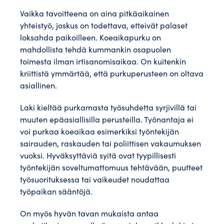
Vaikka tavoitteena on aina pitkäaikainen
yhteistyö, joskus on todettava, etteivät palaset
loksahda paikoilleen. Koeaikapurku on
mahdollista tehdä kummankin osapuolen
toimesta ilman irtisanomisaikaa. On kuitenkin
kriittistä ymmärtää, että purkuperusteen on oltava
asiallinen.
Laki kieltää purkamasta työsuhdetta syrjivillä tai
muuten epäasiallisilla perusteilla. Työnantaja ei
voi purkaa koeaikaa esimerkiksi työntekijän
sairauden, raskauden tai poliittisen vakaumuksen
vuoksi. Hyväksyttäviä syitä ovat tyypillisesti
työntekijän soveltumattomuus tehtävään, puutteet
työsuorituksessa tai vaikeudet noudattaa
työpaikan sääntöjä.
On myös hyvän tavan mukaista antaa