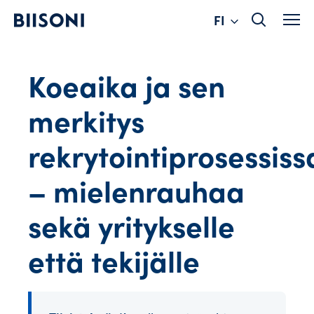
Change
Hyppää
FI
sisältöön
language
Koeaika ja sen
merkitys
rekrytointiprosessiss
– mielenrauhaa
sekä yritykselle
että tekijälle