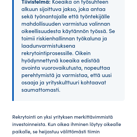
Tiivistelmä:
Koeaika on työsuhteen
alkuun sijoittuva jakso, joka antaa
sekä työnantajalle että työntekijälle
mahdollisuuden varmistua valinnan
oikeellisuudesta käytännön työssä. Se
toimii riskienhallinnan työkaluna ja
laadunvarmistuksena
rekrytointiprosessille. Oikein
hyödynnettynä koeaika edistää
avointa vuorovaikutusta, nopeuttaa
perehtymistä ja varmistaa, että uusi
osaaja ja yrityskulttuuri kohtaavat
saumattomasti.
Rekrytointi on yksi yrityksen merkittävimmistä
investoinneista. Kun oikea ihminen löytyy oikealle
paikalle, se heijastuu välittömästi tiimin