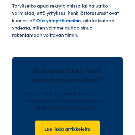
Tarvitsetko apua rekrytoinnissa tai haluatko
varmistaa, että yrityksesi henkilöstöresurssit ovat
Ota yhteyttä meihin
kunnossa?
, niin katsotaan
yhdessä, miten voimme auttaa sinua
rakentamaan voittavan tiimin.
Haluatko lukea lisää
asiantuntijavinkkejä?
Tutustu muihin artikkeleihimme ja opi,
miten nykyaikainen henkilöstöpalvelu
auttaa yritystäsi kasvamaan.
Lue lisää artikkeleita