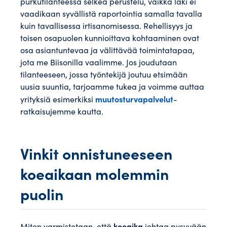
purkutilanteessa selkeä perustelu, vaikka laki ei
vaadikaan syvällistä raportointia samalla tavalla
kuin tavallisessa irtisanomisessa. Rehellisyys ja
toisen osapuolen kunnioittava kohtaaminen ovat
osa asiantuntevaa ja välittävää toimintatapaa,
jota me Biisonilla vaalimme. Jos joudutaan
tilanteeseen, jossa työntekijä joutuu etsimään
uusia suuntia, tarjoamme tukea ja voimme auttaa
muutosturvapalvelut
yrityksiä esimerkiksi
-
ratkaisujemme kautta.
Vinkit onnistuneeseen
koeaikaan molemmin
puolin
koeaika
Miten varmistetaan, että
johtaa pysyvään