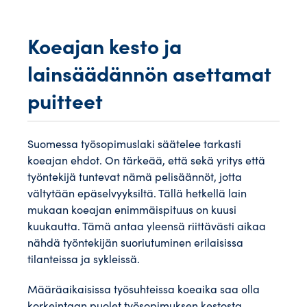
Koeajan kesto ja
lainsäädännön asettamat
puitteet
Suomessa työsopimuslaki säätelee tarkasti
koeajan ehdot. On tärkeää, että sekä yritys että
työntekijä tuntevat nämä pelisäännöt, jotta
vältytään epäselvyyksiltä. Tällä hetkellä lain
mukaan koeajan enimmäispituus on kuusi
kuukautta. Tämä antaa yleensä riittävästi aikaa
nähdä työntekijän suoriutuminen erilaisissa
tilanteissa ja sykleissä.
Määräaikaisissa työsuhteissa koeaika saa olla
korkeintaan puolet työsopimuksen kestosta,