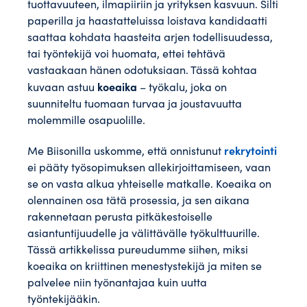
tuottavuuteen, ilmapiiriin ja yrityksen kasvuun. Silti
paperilla ja haastatteluissa loistava kandidaatti
saattaa kohdata haasteita arjen todellisuudessa,
tai työntekijä voi huomata, ettei tehtävä
vastaakaan hänen odotuksiaan. Tässä kohtaa
koeaika
kuvaan astuu
– työkalu, joka on
suunniteltu tuomaan turvaa ja joustavuutta
molemmille osapuolille.
rekrytointi
Me Biisonilla uskomme, että onnistunut
ei pääty työsopimuksen allekirjoittamiseen, vaan
se on vasta alkua yhteiselle matkalle. Koeaika on
olennainen osa tätä prosessia, ja sen aikana
rakennetaan perusta pitkäkestoiselle
asiantuntijuudelle ja välittävälle työkulttuurille.
Tässä artikkelissa pureudumme siihen, miksi
koeaika on kriittinen menestystekijä ja miten se
palvelee niin työnantajaa kuin uutta
työntekijääkin.