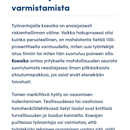
varmistamista
Työnantajalle koeaika on ensisijaisesti
riskienhallinnan väline. Vaikka hakuprosessi olisi
kuinka perusteellinen, on mahdotonta tietää 100-
prosenttisella varmuudella, miten uusi työntekijä
istuu tiimiin tai miten hän suoriutuu paineen alla.
Koeaika
antaa yritykselle mahdollisuuden seurata
suoriutumista reaaliajassa ilman pitkäaikaista
sitoutumispakkoa, jos asiat eivät etenekään
toivotusti.
Toinen merkittävä hyöty on osaamisen
todentaminen. Teollisuudessa tai vaativissa
toimihenkilötehtävissä tietyt taidot ovat kriittisiä
turvallisuuden ja laadun kannalta. Koeajan
puitteissa työnantaja voi varmistaa, että
työntekijän tekninen osaaminen vastaa sitä, mitä