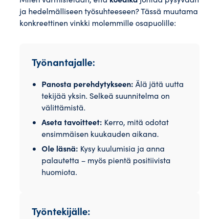
ja hedelmälliseen työsuhteeseen? Tässä muutama
konkreettinen vinkki molemmille osapuolille:
Työnantajalle:
Panosta perehdytykseen:
Älä jätä uutta
tekijää yksin. Selkeä suunnitelma on
välittämistä.
Aseta tavoitteet:
Kerro, mitä odotat
ensimmäisen kuukauden aikana.
Ole läsnä:
Kysy kuulumisia ja anna
palautetta – myös pientä positiivista
huomiota.
Työntekijälle: