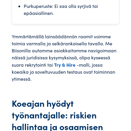
Purkuperuste: Ei saa olla syrjivä tai
epäasiallinen.
Ymmärtämällä lainsäädännön raamit voimme
toimia varmalla ja selkärankaisella tavalla. Me
Biisonilla autamme asiakkaitamme navigoimaan
näissä juridisissa kysymyksissä, olipa kyseessä
Try & Hire
suora rekrytointi tai
-malli, jossa
koeaika ja soveltuvuuden testaus ovat toiminnan
ytimessä.
Koeajan hyödyt
työnantajalle: riskien
hallintaa ja osaamisen