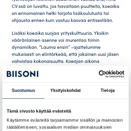
CV:ssä on luvattu. Jos havaitaan puutteita, koeaika
on erinomainen hetki tarjota lisäkoulutusta tai
ohjausta ennen kuin vastuu kasvaa entisestään.
Lisäksi koeaika suojaa yrityskulttuuria. Yksikin
vääränlainen asenne voi murentaa tiimin
dynamiikan. ”Lauma ensin” -ajattelumme
mukaisesti on elintärkeää, että jokainen uusi jäsen
vahvistaa kokonaisuutta. Koeajan aikana
nähdään, onko uudella tekijällä se kuuluisa
Biisoni-asenne: välittäminen, rohkeus ja halu
tehdä asiat kunnolla.
Suostumus
Yksityiskohdat
Tietoja
Työntekijän näkökulma:
Tämä sivusto käyttää evästeitä
mielenrauhaa ja
Käytämme evästeitä tarjoamamme sisällön ja mainosten
mahdollisuus arvioida
räätälöimiseen, sosiaalisen median ominaisuuksien