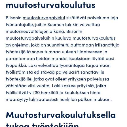
muutosturvakoulutus
Biisonin
muutosturvapalvelut
sisältävät palvelumalleja
työnantajalle, joihin Suomen lakikin velvoittaa
muutosneuvottelujen aikana. Biisonin
muutosturvapalveluihin kuuluva
muutosturvakoulutus
on ohjelma, joka on suunniteltu auttamaan irtisanottuja
työntekijöitä sopeutumaan uuteen tilanteeseen ja
parantamaan heidän mahdollisuuksiaan löytää uusi
työpaikka. Laki velvoittaa työnantajaa tarjoamaan
työllistämistä edistävää palvelua irtisanottaville
työntekijöille, jotka ovat olleet yrityksen palvelussa
vähintään viisi vuotta. Laki koskee yrityksiä, jotka
työllistävät yli 30 henkilöä ja koulutuksen hinta
määräytyy lakisääteisesti henkilön palkan mukaan.
Muutosturvakoulutuksella
tukea työntekijän