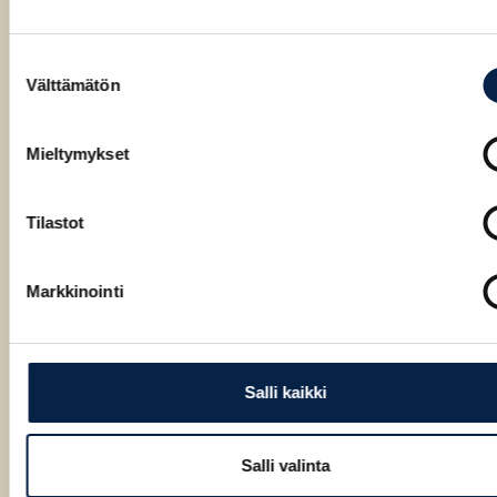
Suostumuksen
ARTICLE
Välttämätön
valinta
Biisoni on Kauppalehden
kestomenestyjä!
Mieltymykset
Tilastot
Markkinointi
Salli kaikki
Salli valinta