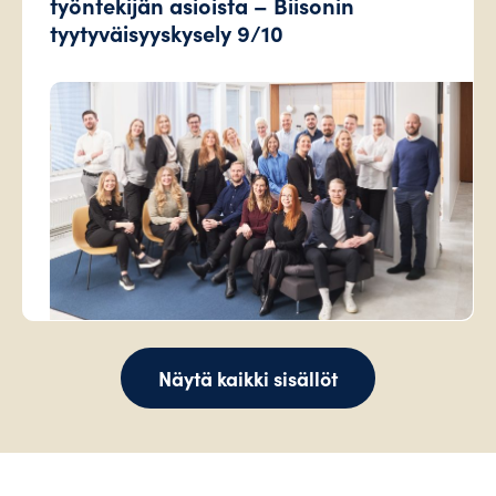
työntekijän asioista – Biisonin
tyytyväisyyskysely 9/10
Näytä kaikki sisällöt