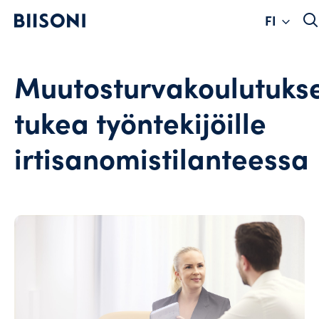
Chan
Hyppää
FI
sisältöön
langu
Muutosturvakoulutuks
tukea työntekijöille
irtisanomistilanteessa