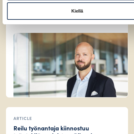
ARTICLE
Kuinka ansaita organisaation
Kiellä
luottamus poikkeusaikana?
ARTICLE
Reilu työnantaja kiinnostuu