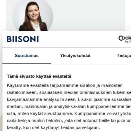
Matleena Murto
Suostumus
Yksityiskohdat
Tietoja
050 306 2477
matleena.murto@biisoni.fi
Tämä sivusto käyttää evästeitä
Käytämme evästeitä tarjoamamme sisällön ja mainosten
räätälöimiseen, sosiaalisen median ominaisuuksien tukemise
kävijämäärämme analysoimiseen. Lisäksi jaamme sosiaalis
median, mainosalan ja analytiikka-alan kumppaneillemme tie
siitä, miten käytät sivustoamme. Kumppanimme voivat yhdis
Lue seuraavaksi
näitä tietoja muihin tietoihin, joita olet antanut heille tai joita o
kerätty, kun olet käyttänyt heidän palvelujaan.