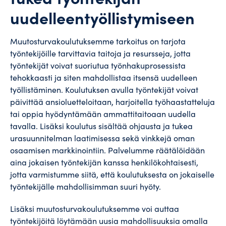
uudelleentyöllistymiseen
Muutosturvakoulutuksemme tarkoitus on tarjota
työntekijöille tarvittavia taitoja ja resursseja, jotta
työntekijät voivat suoriutua työnhakuprosessista
tehokkaasti ja siten mahdollistaa itsensä uudelleen
työllistäminen. Koulutuksen avulla työntekijät voivat
päivittää ansioluetteloitaan, harjoitella työhaastatteluja
tai oppia hyödyntämään ammattitaitoaan uudella
tavalla. Lisäksi koulutus sisältää ohjausta ja tukea
urasuunnitelman laatimisessa sekä vinkkejä oman
osaamisen markkinointiin. Palvelumme räätälöidään
aina jokaisen työntekijän kanssa henkilökohtaisesti,
jotta varmistumme siitä, että koulutuksesta on jokaiselle
työntekijälle mahdollisimman suuri hyöty.
Lisäksi muutosturvakoulutuksemme voi auttaa
työntekijöitä löytämään uusia mahdollisuuksia omalla