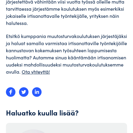
järjestettävä vähintään viisi vuotta työssä olleille mutta
tarvittaessa järjestämme koulutuksen myös esimerkiksi
jokaiselle irtisanottavalle työntekijälle, yrityksen näin
halutessa.
Etsitkö kumppania muutosturvakoulutuksen järjestäjäksi
ja haluat samalla varmistaa irtisanottaville työntekijöille
kannustavan kokemuksen työsuhteen loppumisesta
huolimatta? Autamme sinua kääntämään irtisanomisen
uudeksi mahdollisuudeksi muutosturvakoulutuksemme
avulla.
Ota yhteyttä!
Haluatko kuulla lisää?