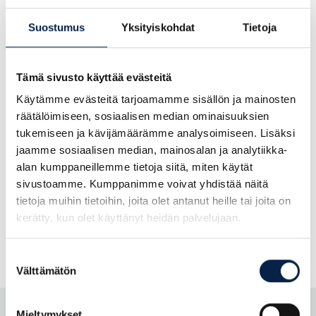
IT
Suostumus
Yksityiskohdat
Tietoja
Logistics
Tämä sivusto käyttää evästeitä
Käytämme evästeitä tarjoamamme sisällön ja mainosten
räätälöimiseen, sosiaalisen median ominaisuuksien
Customer Service
tukemiseen ja kävijämäärämme analysoimiseen. Lisäksi
jaamme sosiaalisen median, mainosalan ja analytiikka-
alan kumppaneillemme tietoja siitä, miten käytät
Finance and accounting
sivustoamme. Kumppanimme voivat yhdistää näitä
tietoja muihin tietoihin, joita olet antanut heille tai joita on
kerätty, kun olet käyttänyt heidän palvelujaan.
Food Industry
Suostumuksen
Välttämätön
valinta
Mieltymykset