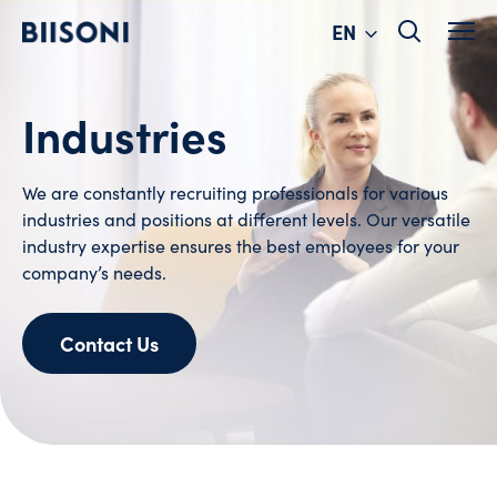
Change
Skip
EN
to
language
content
Industries
We are constantly recruiting professionals for various
industries and positions at different levels. Our versatile
industry expertise ensures the best employees for your
company’s needs.
Contact Us